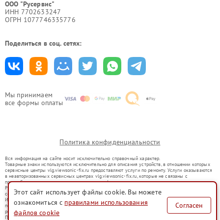
ООО "Русервис"
ИНН 7702633247
ОГРН 1077746335776
Поделиться в соц. сетях:
Мы принимаем
все формы оплаты
Политика конфиденциальности
Вся информация на сайте носит исключительно справочный характер.
Товарные знаки используются исключительно для описания устройств, в отношении которых
сервисные центры vlg.viewsonic-fix.ru предоставляют услуги по ремонту. Услуги оказываются
в неавторизованных сервисных центрах vlg.viewsonic-fix.ru, которые не связаны с
правообладателями товарных знаков или их официальными представителями.
Ремонт осуществляется для устройств, уже введенных в гражданский оборот в соответствии
Этот сайт использует файлы cookie. Вы можете
со статьей 1487 ГК РФ.
Использование товарных знаков не преследует цели индивидуализации услуг или введения
ознакомиться с
правилами использования
Согласен
потребителей в заблуждение, а служит для информирования о предоставляемых услугах по
ремонту техники указанных брендов.
файлов cookie
Представленная на сайте информация не является публичной офертой, определяемой