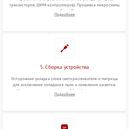
транзисторов, ШИМ-контроллеров). Прошивка микросхемы
памяти при программных сбоях. При поломке подсветки —
Подробнее
разборка матрицы и замена выгоревших светодиодов.
5. Сборка устройства
Осторожная укладка слоев светорассеивателя и матрицы
для исключения попадания пыли и появления засветов.
Надежное подключение шлейфов, фиксация плат и
Подробнее
аккуратное защелкивание пластикового корпуса монитора.