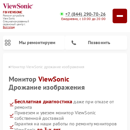
FIX-VIEWSONIC
+7 (844) 290-70-26
Ремонт устройств
Ежедневно, с 10:00 до 20:00
ViewSonic
Специализированный
cервисный центр г.
Волгоград
Мы ремонтируем
Позвонить
граде
Монитор ViewSonic дрожание изображения
Монитор
ViewSonic
Дрожание изображения
Бесплатная диагностика
даже при отказе от
ремонта
Привезем и увезем монитор ViewSonic
собственной доставкой
Гарантия на наши работы по ремонту мониторов
до 3-х лет
ViewSonic