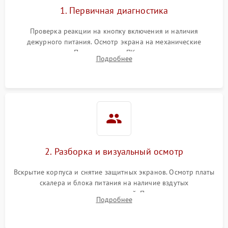
1. Первичная диагностика
Проверка реакции на кнопку включения и наличия
дежурного питания. Осмотр экрана на механические
повреждения. Подключение к ПК для оценки вывода
Подробнее
изображения, работы подсветки и выявления артефактов на
матрице.
2. Разборка и визуальный осмотр
Вскрытие корпуса и снятие защитных экранов. Осмотр платы
скалера и блока питания на наличие вздутых
конденсаторов, прогаров, окислений. Проверка надежности
Подробнее
контактов и целостности шлейфов матрицы.