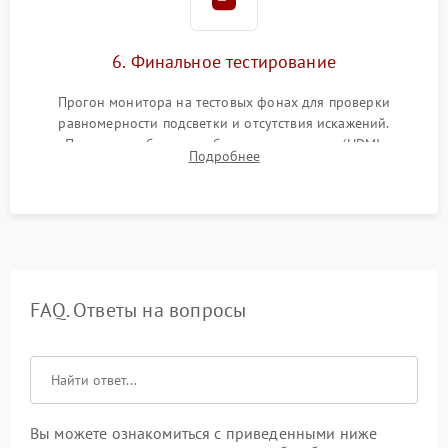
6. Финальное тестирование
Прогон монитора на тестовых фонах для проверки
равномерности подсветки и отсутствия искажений.
Проверка работоспособности всех портов (HDMI,
Подробнее
DisplayPort, VGA) и кнопок управления под нагрузкой в
течение пары часов.
FAQ. Ответы на вопросы
Вы можете ознакомиться с приведенными ниже