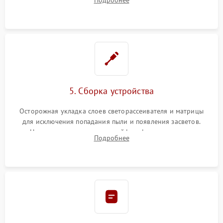
разборка матрицы и замена выгоревших светодиодов.
5. Сборка устройства
Осторожная укладка слоев светорассеивателя и матрицы
для исключения попадания пыли и появления засветов.
Надежное подключение шлейфов, фиксация плат и
Подробнее
аккуратное защелкивание пластикового корпуса монитора.