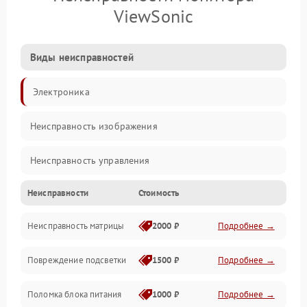
ViewSonic
Виды неисправностей
Электроника
Неисправность изображения
Неисправность управления
Неисправности
Стоимость
Неисправность интерфейсов
Неисправность матрицы
2000 ₽
Подробнее →
Прочие неисправности
Повреждение подсветки
1500 ₽
Подробнее →
Неисправность звука
Поломка блока питания
1000 ₽
Подробнее →
Механические повреждения