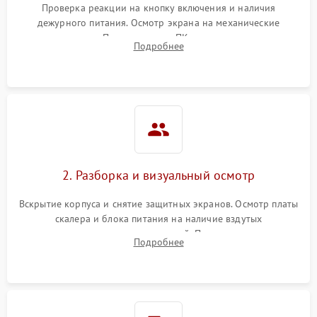
Проверка реакции на кнопку включения и наличия
дежурного питания. Осмотр экрана на механические
Неисправность системы
повреждения. Подключение к ПК для оценки вывода
защиты от короткого
1000 ₽
Подробнее →
Подробнее
изображения, работы подсветки и выявления артефактов на
замыкания
матрице.
Повреждение системы
1000 ₽
Подробнее →
защиты от перегрева
Неисправность системы
защиты от
1000 ₽
Подробнее →
перенапряжения
2. Разборка и визуальный осмотр
Неисправность системы
1000 ₽
Подробнее →
Вскрытие корпуса и снятие защитных экранов. Осмотр платы
защиты от замыкания
скалера и блока питания на наличие вздутых
конденсаторов, прогаров, окислений. Проверка надежности
Повреждение системы
Подробнее
1000 ₽
Подробнее →
контактов и целостности шлейфов матрицы.
защиты от перегрузок
Неисправность системы
1000 ₽
Подробнее →
защиты от перегрева