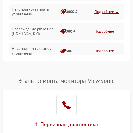
Неисправность платы
2000 ₽
Подробнее →
управления
Повреждение разъемов
500 ₽
Подробнее →
(HDMI, VGA, DVI)
Неисправность кнопок
500 ₽
Подробнее →
управления
Поломка инвертора
1500 ₽
Подробнее →
Этапы ремонта монитора ViewSonic
Повреждение кабеля
500 ₽
Подробнее →
питания
Неисправность системы
1000 ₽
Подробнее →
защиты от перегрузок
Поломка системы
1. Первичная диагностика
автоматического
1000 ₽
Подробнее →
отключения