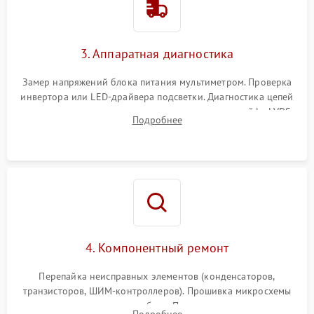
Поломка системы защиты
1000 ₽
Подробнее →
от перенапряжения
3. Аппаратная диагностика
Поломка системы защиты
1000 ₽
Подробнее →
от замыкания
Замер напряжений блока питания мультиметром. Проверка
инвертора или LED-драйвера подсветки. Диагностика цепей
питания скалера и тестирование сигналов на шлейфе LVDS
Подробнее
4. Компонентный ремонт
Перепайка неисправных элементов (конденсаторов,
транзисторов, ШИМ-контроллеров). Прошивка микросхемы
памяти при программных сбоях. При поломке подсветки —
Подробнее