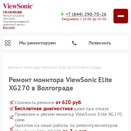
FIX-VIEWSONIC
+7 (844) 290-70-26
Ремонт устройств
Ежедневно, с 10:00 до 20:00
ViewSonic
Специализированный
cервисный центр г.
Волгоград
Мы ремонтируем
Позвонить
граде
Ремонт монитора ViewSonic Elite XG270 в Волгограде
Ремонт монитора ViewSonic Elite
XG270 в Волгограде
от 620 руб.
Стоимость ремонта
Бесплатная диагностика
даже при отказе
Привезем и увезем монитор ViewSonic Elite XG270
сами
Гарантия на наши работы по ремонту мониторов