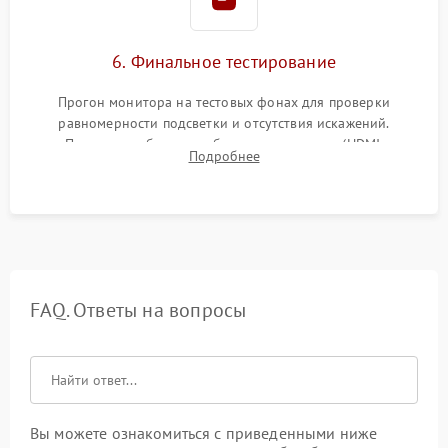
6. Финальное тестирование
Прогон монитора на тестовых фонах для проверки
равномерности подсветки и отсутствия искажений.
Проверка работоспособности всех портов (HDMI,
Подробнее
DisplayPort, VGA) и кнопок управления под нагрузкой в
течение пары часов.
FAQ. Ответы на вопросы
Вы можете ознакомиться с приведенными ниже