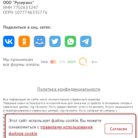
ООО "Русервис"
ИНН 7702633247
ОГРН 1077746335776
Поделиться в соц. сетях:
Мы принимаем
все формы оплаты
Политика конфиденциальности
Вся информация на сайте носит исключительно справочный характер.
Товарные знаки используются исключительно для описания устройств, в отношении которых
сервисные центры vlg.viewsonic-fix.ru предоставляют услуги по ремонту. Услуги оказываются
в неавторизованных сервисных центрах vlg.viewsonic-fix.ru, которые не связаны с
правообладателями товарных знаков или их официальными представителями.
Ремонт осуществляется для устройств, уже введенных в гражданский оборот в соответствии
Этот сайт использует файлы cookie. Вы можете
со статьей 1487 ГК РФ.
Использование товарных знаков не преследует цели индивидуализации услуг или введения
ознакомиться с
правилами использования
Согласен
потребителей в заблуждение, а служит для информирования о предоставляемых услугах по
ремонту техники указанных брендов.
файлов cookie
Представленная на сайте информация не является публичной офертой, определяемой