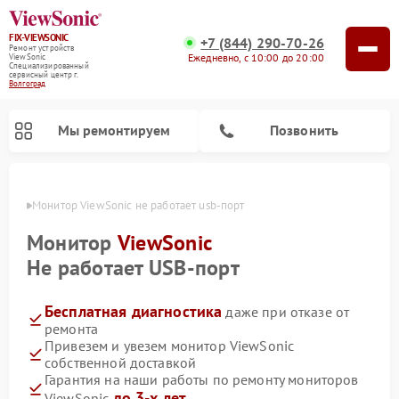
FIX-VIEWSONIC
+7 (844) 290-70-26
Ремонт устройств
Ежедневно, с 10:00 до 20:00
ViewSonic
Специализированный
cервисный центр г.
Волгоград
Мы ремонтируем
Позвонить
граде
Монитор ViewSonic не работает usb-порт
Монитор
ViewSonic
Не работает USB-порт
Бесплатная диагностика
даже при отказе от
ремонта
Привезем и увезем монитор ViewSonic
собственной доставкой
Гарантия на наши работы по ремонту мониторов
до 3-х лет
ViewSonic