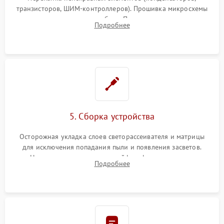
транзисторов, ШИМ-контроллеров). Прошивка микросхемы
памяти при программных сбоях. При поломке подсветки —
Подробнее
разборка матрицы и замена выгоревших светодиодов.
5. Сборка устройства
Осторожная укладка слоев светорассеивателя и матрицы
для исключения попадания пыли и появления засветов.
Надежное подключение шлейфов, фиксация плат и
Подробнее
аккуратное защелкивание пластикового корпуса монитора.