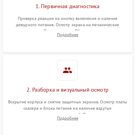
1. Первичная диагностика
Проверка реакции на кнопку включения и наличия
дежурного питания. Осмотр экрана на механические
повреждения. Подключение к ПК для оценки вывода
Подробнее
изображения, работы подсветки и выявления артефактов на
матрице.
2. Разборка и визуальный осмотр
Вскрытие корпуса и снятие защитных экранов. Осмотр платы
скалера и блока питания на наличие вздутых
конденсаторов, прогаров, окислений. Проверка надежности
Подробнее
контактов и целостности шлейфов матрицы.