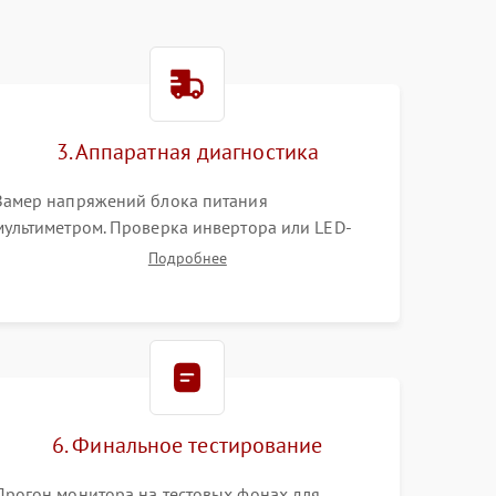
3. Аппаратная диагностика
Замер напряжений блока питания
мультиметром. Проверка инвертора или LED-
драйвера подсветки. Диагностика цепей
Подробнее
питания скалера и тестирование сигналов на
шлейфе LVDS
6. Финальное тестирование
Прогон монитора на тестовых фонах для