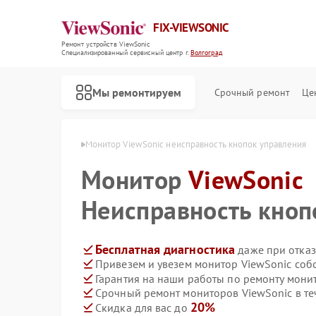
FIX-VIEWSONIC
Ремонт устройств ViewSonic
Специализированный cервисный центр г.
Волгоград
Мы ремонтируем
Срочный ремонт
Це
wSonic в Волгограде
Монитор ViewSonic неисправность кнопок управления
Монитор
ViewSonic
Неисправность кноп
Бесплатная диагностика
даже при отказ
Привезем и увезем монитор ViewSonic соб
Гарантия на наши работы по ремонту мони
Срочный ремонт мониторов ViewSonic в те
20%
Скидка для вас до