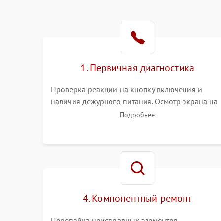
1. Первичная диагностика
Проверка реакции на кнопку включения и
наличия дежурного питания. Осмотр экрана на
механические повреждения. Подключение к П
Подробнее
для оценки вывода изображения, работы
подсветки и выявления артефактов на матрице.
4. Компонентный ремонт
Перепайка неисправных элементов