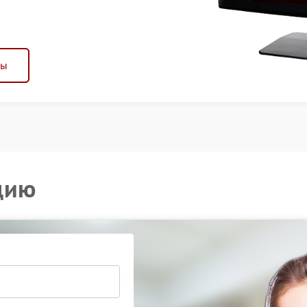
ны
цию