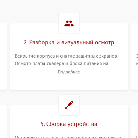
2. Разборка и визуальный осмотр
Вскрытие корпуса и снятие защитных экранов.
Осмотр платы скалера и блока питания на
К
наличие вздутых конденсаторов, прогаров,
Подробнее
окислений. Проверка надежности контактов и
целостности шлейфов матрицы.
5. Сборка устройства
Осторожная укладка слоев светорассеивателя и