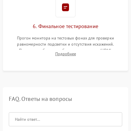
6. Финальное тестирование
Прогон монитора на тестовых фонах для проверки
равномерности подсветки и отсутствия искажений.
Проверка работоспособности всех портов (HDMI,
Подробнее
DisplayPort, VGA) и кнопок управления под нагрузкой в
течение пары часов.
FAQ. Ответы на вопросы