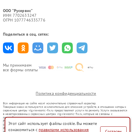
ООО "Русервис"
ИНН 7702633247
ОГРН 1077746335776
Поделиться в соц. сетях:
Мы принимаем
все формы оплаты
Политика конфиденциальности
Вся информация на сайте носит исключительно справочный характер.
Товарные знаки используются исключительно для описания устройств, в отношении которых
сервисные центры vlg.viewsonic-fix.ru предоставляют услуги по ремонту. Услуги оказываются
в неавторизованных сервисных центрах vlg.viewsonic-fix.ru, которые не связаны с
правообладателями товарных знаков или их официальными представителями.
Ремонт осуществляется для устройств, уже введенных в гражданский оборот в соответствии
Этот сайт использует файлы cookie. Вы можете
со статьей 1487 ГК РФ.
Использование товарных знаков не преследует цели индивидуализации услуг или введения
ознакомиться с
правилами использования
Согласен
потребителей в заблуждение, а служит для информирования о предоставляемых услугах по