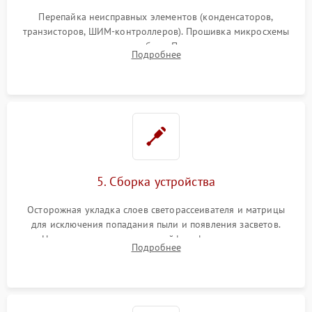
Перепайка неисправных элементов (конденсаторов,
транзисторов, ШИМ-контроллеров). Прошивка микросхемы
памяти при программных сбоях. При поломке подсветки —
Подробнее
разборка матрицы и замена выгоревших светодиодов.
5. Сборка устройства
Осторожная укладка слоев светорассеивателя и матрицы
для исключения попадания пыли и появления засветов.
Надежное подключение шлейфов, фиксация плат и
Подробнее
аккуратное защелкивание пластикового корпуса монитора.