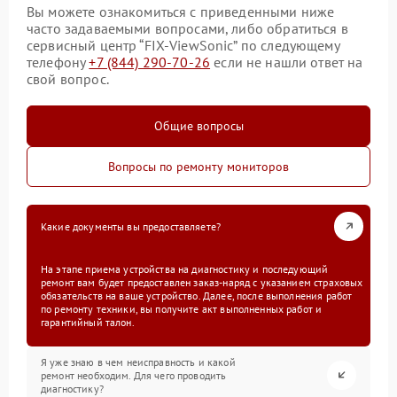
Вы можете ознакомиться с приведенными ниже
часто задаваемыми вопросами, либо обратиться в
сервисный центр “FIX-ViewSonic” по следующему
телефону
+7 (844) 290-70-26
если не нашли ответ на
свой вопрос.
Общие вопросы
Вопросы по ремонту мониторов
Какие документы вы предоставляете?
На этапе приема устройства на диагностику и последующий
ремонт вам будет предоставлен заказ-наряд с указанием страховых
обязательств на ваше устройство. Далее, после выполнения работ
по ремонту техники, вы получите акт выполненных работ и
гарантийный талон.
Я уже знаю в чем неисправность и какой
ремонт необходим. Для чего проводить
диагностику?