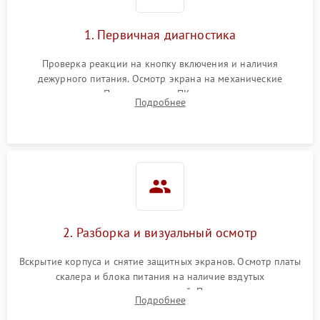
1. Первичная диагностика
Проверка реакции на кнопку включения и наличия
дежурного питания. Осмотр экрана на механические
повреждения. Подключение к ПК для оценки вывода
Подробнее
изображения, работы подсветки и выявления артефактов на
матрице.
2. Разборка и визуальный осмотр
Вскрытие корпуса и снятие защитных экранов. Осмотр платы
скалера и блока питания на наличие вздутых
конденсаторов, прогаров, окислений. Проверка надежности
Подробнее
контактов и целостности шлейфов матрицы.