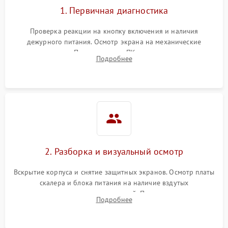
1. Первичная диагностика
Проверка реакции на кнопку включения и наличия
дежурного питания. Осмотр экрана на механические
повреждения. Подключение к ПК для оценки вывода
Подробнее
изображения, работы подсветки и выявления артефактов на
матрице.
2. Разборка и визуальный осмотр
Вскрытие корпуса и снятие защитных экранов. Осмотр платы
скалера и блока питания на наличие вздутых
конденсаторов, прогаров, окислений. Проверка надежности
Подробнее
контактов и целостности шлейфов матрицы.