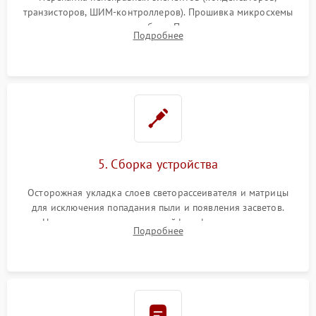
транзисторов, ШИМ-контроллеров). Прошивка микросхемы
памяти при программных сбоях. При поломке подсветки —
Подробнее
разборка матрицы и замена выгоревших светодиодов.
5. Сборка устройства
Осторожная укладка слоев светорассеивателя и матрицы
для исключения попадания пыли и появления засветов.
Надежное подключение шлейфов, фиксация плат и
Подробнее
аккуратное защелкивание пластикового корпуса монитора.