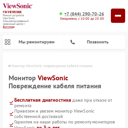
FIX-VIEWSONIC
+7 (844) 290-70-26
Ремонт устройств
Ежедневно, с 10:00 до 20:00
ViewSonic
Специализированный
cервисный центр г.
Волгоград
Мы ремонтируем
Позвонить
граде
Монитор ViewSonic повреждение кабеля питания
Монитор
ViewSonic
Повреждение кабеля питания
Бесплатная диагностика
даже при отказе от
ремонта
Привезем и увезем монитор ViewSonic
собственной доставкой
Гарантия на наши работы по ремонту мониторов
до 3-х лет
ViewSonic