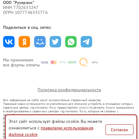
ООО "Русервис"
ИНН 7702633247
ОГРН 1077746335776
Поделиться в соц. сетях:
Мы принимаем
все формы оплаты
Политика конфиденциальности
Вся информация на сайте носит исключительно справочный характер.
Товарные знаки используются исключительно для описания устройств, в отношении которых
сервисные центры vlg.viewsonic-fix.ru предоставляют услуги по ремонту. Услуги оказываются
в неавторизованных сервисных центрах vlg.viewsonic-fix.ru, которые не связаны с
правообладателями товарных знаков или их официальными представителями.
Ремонт осуществляется для устройств, уже введенных в гражданский оборот в соответствии
Этот сайт использует файлы cookie. Вы можете
со статьей 1487 ГК РФ.
Использование товарных знаков не преследует цели индивидуализации услуг или введения
ознакомиться с
правилами использования
Согласен
потребителей в заблуждение, а служит для информирования о предоставляемых услугах по
ремонту техники указанных брендов.
файлов cookie
Представленная на сайте информация не является публичной офертой, определяемой