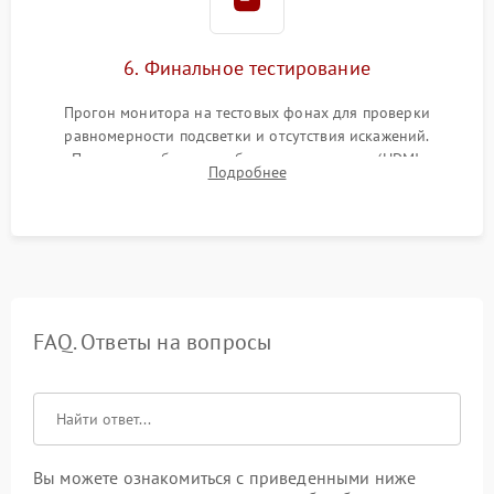
6. Финальное тестирование
Прогон монитора на тестовых фонах для проверки
равномерности подсветки и отсутствия искажений.
Проверка работоспособности всех портов (HDMI,
Подробнее
DisplayPort, VGA) и кнопок управления под нагрузкой в
течение пары часов.
FAQ. Ответы на вопросы
Вы можете ознакомиться с приведенными ниже