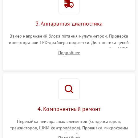
Поломка системы защиты
1000 ₽
Подробнее →
от перенапряжения
3. Аппаратная диагностика
Поломка системы защиты
1000 ₽
Подробнее →
от замыкания
Замер напряжений блока питания мультиметром. Проверка
инвертора или LED-драйвера подсветки. Диагностика цепей
питания скалера и тестирование сигналов на шлейфе LVDS
Подробнее
4. Компонентный ремонт
Перепайка неисправных элементов (конденсаторов,
транзисторов, ШИМ-контроллеров). Прошивка микросхемы
памяти при программных сбоях. При поломке подсветки —
Подробнее