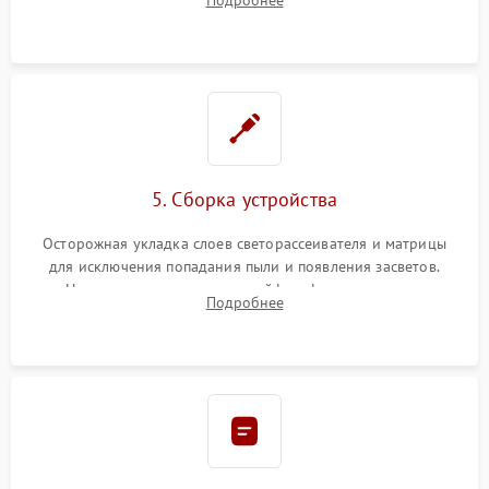
разборка матрицы и замена выгоревших светодиодов.
5. Сборка устройства
Осторожная укладка слоев светорассеивателя и матрицы
для исключения попадания пыли и появления засветов.
Надежное подключение шлейфов, фиксация плат и
Подробнее
аккуратное защелкивание пластикового корпуса монитора.