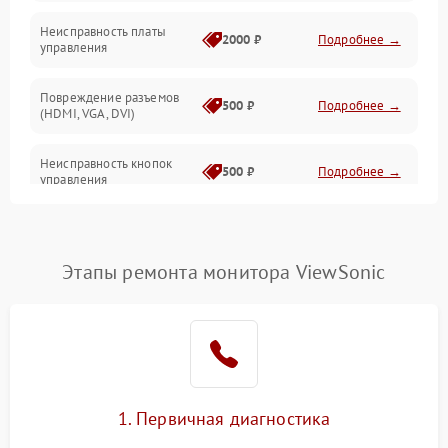
Неисправность платы
2000 ₽
Подробнее →
управления
Повреждение разъемов
500 ₽
Подробнее →
(HDMI, VGA, DVI)
Неисправность кнопок
500 ₽
Подробнее →
управления
Поломка инвертора
1500 ₽
Подробнее →
Этапы ремонта монитора ViewSonic
Повреждение кабеля
500 ₽
Подробнее →
питания
Неисправность системы
1000 ₽
Подробнее →
защиты от перегрузок
Поломка системы
1. Первичная диагностика
автоматического
1000 ₽
Подробнее →
отключения