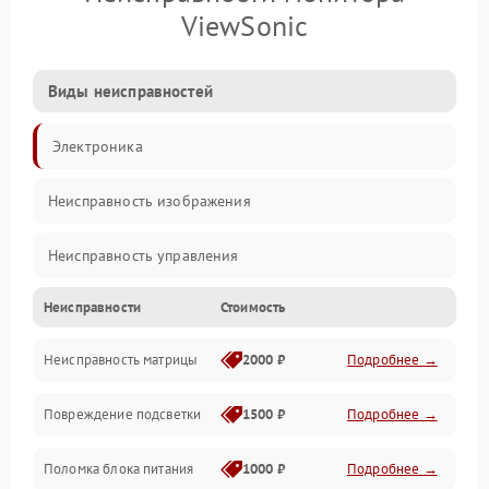
ViewSonic
Виды неисправностей
Электроника
Неисправность изображения
Неисправность управления
Неисправности
Стоимость
Неисправность интерфейсов
Неисправность матрицы
2000 ₽
Подробнее →
Прочие неисправности
Повреждение подсветки
1500 ₽
Подробнее →
Неисправность звука
Поломка блока питания
1000 ₽
Подробнее →
Механические повреждения