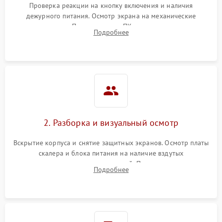
Проверка реакции на кнопку включения и наличия
дежурного питания. Осмотр экрана на механические
Неисправность системы
повреждения. Подключение к ПК для оценки вывода
защиты от короткого
1000 ₽
Подробнее →
Подробнее
изображения, работы подсветки и выявления артефактов на
замыкания
матрице.
Повреждение системы
1000 ₽
Подробнее →
защиты от перегрева
Неисправность системы
защиты от
1000 ₽
Подробнее →
перенапряжения
2. Разборка и визуальный осмотр
Неисправность системы
1000 ₽
Подробнее →
Вскрытие корпуса и снятие защитных экранов. Осмотр платы
защиты от замыкания
скалера и блока питания на наличие вздутых
конденсаторов, прогаров, окислений. Проверка надежности
Повреждение системы
Подробнее
1000 ₽
Подробнее →
контактов и целостности шлейфов матрицы.
защиты от перегрузок
Неисправность системы
1000 ₽
Подробнее →
защиты от перегрева