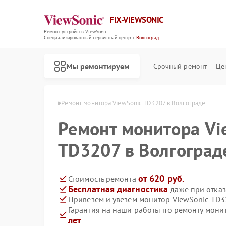
FIX-VIEWSONIC
Ремонт устройств ViewSonic
Специализированный cервисный центр г.
Волгоград
Мы ремонтируем
Срочный ремонт
Це
wSonic в Волгограде
Ремонт монитора ViewSonic TD3207 в Волгограде
Ремонт монитора Vi
TD3207 в Волгоград
от 620 руб.
Стоимость ремонта
Бесплатная диагностика
даже при отказ
Привезем и увезем монитор ViewSonic TD3
Гарантия на наши работы по ремонту мони
лет