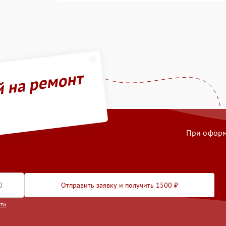
й на ремонт
При оформл
Отправить заявку и получить 1500 ₽
сти