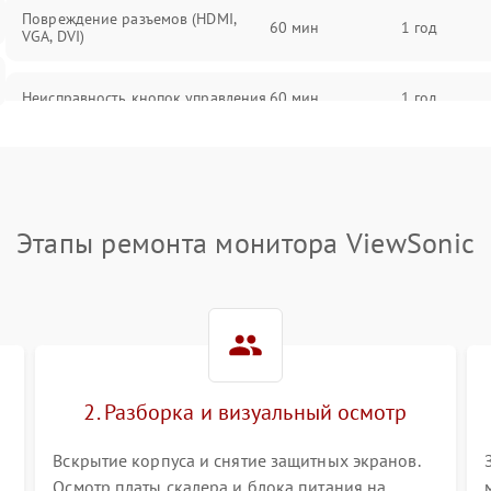
Повреждение разъемов (HDMI,
60 мин
1 год
VGA, DVI)
Неисправность кнопок управления
60 мин
1 год
Поломка инвертора
60 мин
1 год
Повреждение кабеля питания
60 мин
1 год
Этапы ремонта монитора ViewSonic
Неисправность системы защиты от
60 мин
1 год
перегрузок
Поломка системы автоматического
60 мин
1 год
отключения
2. Разборка и визуальный осмотр
Неисправность системы защиты от
60 мин
1 год
короткого замыкания
Вскрытие корпуса и снятие защитных экранов.
Осмотр платы скалера и блока питания на