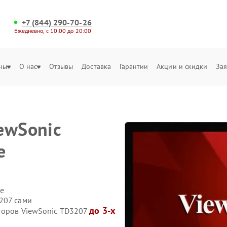
+7 (844) 290-70-26
Ежедневно, с 10:00 до 20:00
ны
О нас
Отзывы
Доставка
Гарантии
Акции и скидки
Зая
ewSonic
е
е
207 сами
до 3-х
торов ViewSonic TD3207