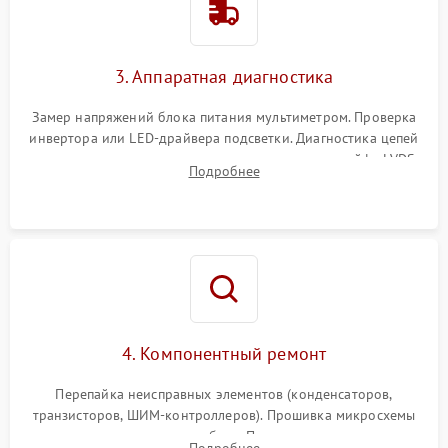
Поломка системы защиты
1000 ₽
Подробнее →
от перенапряжения
3. Аппаратная диагностика
Поломка системы защиты
1000 ₽
Подробнее →
от замыкания
Замер напряжений блока питания мультиметром. Проверка
инвертора или LED-драйвера подсветки. Диагностика цепей
питания скалера и тестирование сигналов на шлейфе LVDS
Подробнее
4. Компонентный ремонт
Перепайка неисправных элементов (конденсаторов,
транзисторов, ШИМ-контроллеров). Прошивка микросхемы
памяти при программных сбоях. При поломке подсветки —
Подробнее