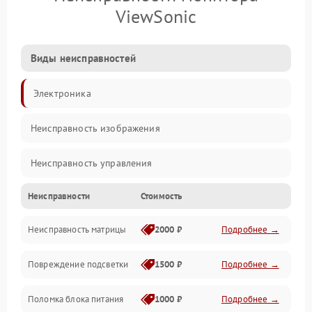
ViewSonic
Виды неисправностей
Электроника
Неисправность изображения
Неисправность управления
Неисправности
Стоимость
Неисправность интерфейсов
Неисправность матрицы
2000 ₽
Подробнее →
Прочие неисправности
Повреждение подсветки
1500 ₽
Подробнее →
Неисправность звука
Поломка блока питания
1000 ₽
Подробнее →
Механические повреждения