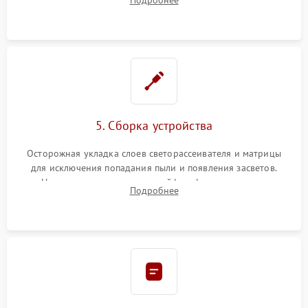
разборка матрицы и замена выгоревших светодиодов.
5. Сборка устройства
Осторожная укладка слоев светорассеивателя и матрицы
для исключения попадания пыли и появления засветов.
Надежное подключение шлейфов, фиксация плат и
Подробнее
аккуратное защелкивание пластикового корпуса монитора.