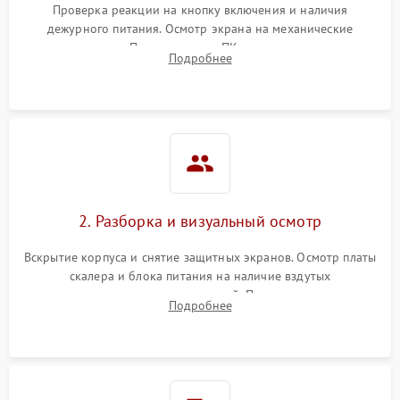
Проверка реакции на кнопку включения и наличия
дежурного питания. Осмотр экрана на механические
Неисправность системы
повреждения. Подключение к ПК для оценки вывода
защиты от короткого
1000 ₽
Подробнее →
Подробнее
изображения, работы подсветки и выявления артефактов на
замыкания
матрице.
Повреждение системы
1000 ₽
Подробнее →
защиты от перегрева
Неисправность системы
защиты от
1000 ₽
Подробнее →
перенапряжения
2. Разборка и визуальный осмотр
Неисправность системы
1000 ₽
Подробнее →
Вскрытие корпуса и снятие защитных экранов. Осмотр платы
защиты от замыкания
скалера и блока питания на наличие вздутых
конденсаторов, прогаров, окислений. Проверка надежности
Повреждение системы
Подробнее
1000 ₽
Подробнее →
контактов и целостности шлейфов матрицы.
защиты от перегрузок
Неисправность системы
1000 ₽
Подробнее →
защиты от перегрева