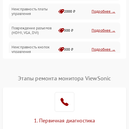
Неисправность платы
2000 ₽
Подробнее →
управления
Повреждение разъемов
500 ₽
Подробнее →
(HDMI, VGA, DVI)
Неисправность кнопок
500 ₽
Подробнее →
управления
Поломка инвертора
1500 ₽
Подробнее →
Этапы ремонта монитора ViewSonic
Повреждение кабеля
500 ₽
Подробнее →
питания
Неисправность системы
1000 ₽
Подробнее →
защиты от перегрузок
Поломка системы
1. Первичная диагностика
автоматического
1000 ₽
Подробнее →
отключения