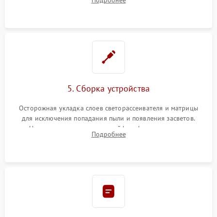
разборка матрицы и замена выгоревших светодиодов.
5. Сборка устройства
Осторожная укладка слоев светорассеивателя и матрицы
для исключения попадания пыли и появления засветов.
Надежное подключение шлейфов, фиксация плат и
Подробнее
аккуратное защелкивание пластикового корпуса монитора.