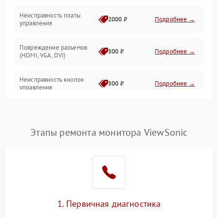
Неисправность платы
2000 ₽
Подробнее →
управления
Повреждение разъемов
500 ₽
Подробнее →
(HDMI, VGA, DVI)
Неисправность кнопок
500 ₽
Подробнее →
управления
Поломка инвертора
1500 ₽
Подробнее →
Этапы ремонта монитора ViewSonic
Повреждение кабеля
500 ₽
Подробнее →
питания
Неисправность системы
1000 ₽
Подробнее →
защиты от перегрузок
Поломка системы
1. Первичная диагностика
автоматического
1000 ₽
Подробнее →
отключения