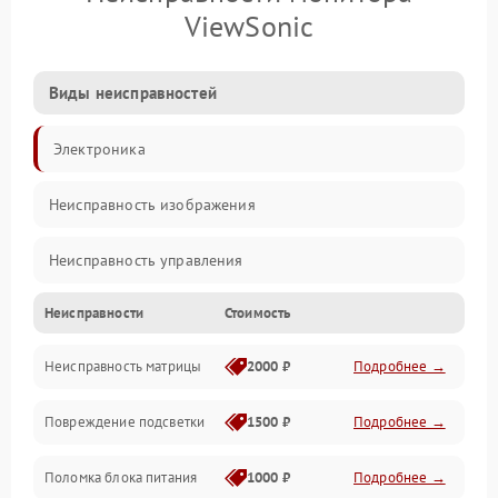
ViewSonic
Виды неисправностей
Электроника
Неисправность изображения
Неисправность управления
Неисправности
Стоимость
Неисправность интерфейсов
Неисправность матрицы
2000 ₽
Подробнее →
Прочие неисправности
Повреждение подсветки
1500 ₽
Подробнее →
Неисправность звука
Поломка блока питания
1000 ₽
Подробнее →
Механические повреждения