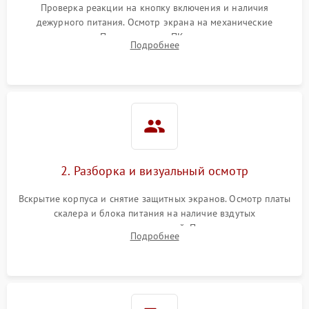
Проверка реакции на кнопку включения и наличия
дежурного питания. Осмотр экрана на механические
Неисправность системы
повреждения. Подключение к ПК для оценки вывода
защиты от короткого
1000 ₽
Подробнее →
Подробнее
изображения, работы подсветки и выявления артефактов на
замыкания
матрице.
Повреждение системы
1000 ₽
Подробнее →
защиты от перегрева
Неисправность системы
защиты от
1000 ₽
Подробнее →
перенапряжения
2. Разборка и визуальный осмотр
Неисправность системы
1000 ₽
Подробнее →
Вскрытие корпуса и снятие защитных экранов. Осмотр платы
защиты от замыкания
скалера и блока питания на наличие вздутых
конденсаторов, прогаров, окислений. Проверка надежности
Повреждение системы
Подробнее
1000 ₽
Подробнее →
контактов и целостности шлейфов матрицы.
защиты от перегрузок
Неисправность системы
1000 ₽
Подробнее →
защиты от перегрева