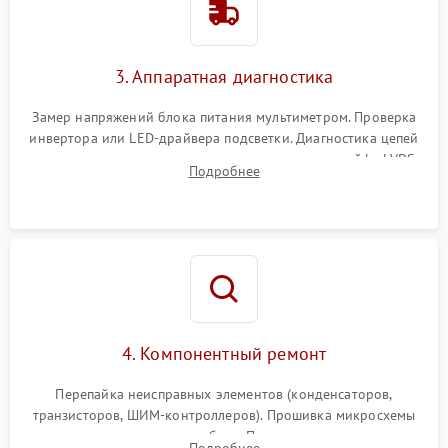
Поломка системы защиты
1000 ₽
Подробнее →
от перенапряжения
3. Аппаратная диагностика
Поломка системы защиты
1000 ₽
Подробнее →
от замыкания
Замер напряжений блока питания мультиметром. Проверка
инвертора или LED-драйвера подсветки. Диагностика цепей
питания скалера и тестирование сигналов на шлейфе LVDS
Подробнее
4. Компонентный ремонт
Перепайка неисправных элементов (конденсаторов,
транзисторов, ШИМ-контроллеров). Прошивка микросхемы
памяти при программных сбоях. При поломке подсветки —
Подробнее