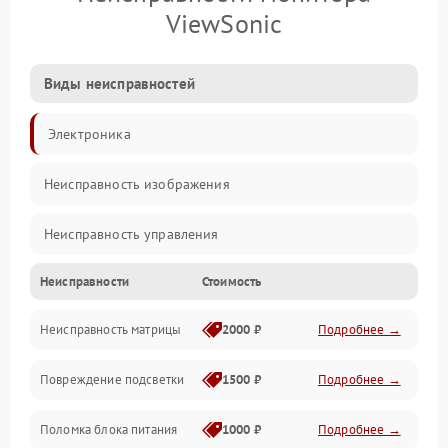
ViewSonic
Виды неисправностей
Электроника
Неисправность изображения
Неисправность управления
Неисправности
Стоимость
Неисправность интерфейсов
Неисправность матрицы
2000 ₽
Подробнее →
Прочие неисправности
Повреждение подсветки
1500 ₽
Подробнее →
Неисправность звука
Поломка блока питания
1000 ₽
Подробнее →
Механические повреждения