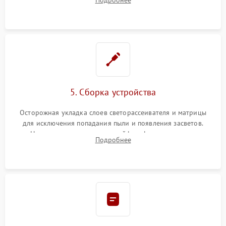
разборка матрицы и замена выгоревших светодиодов.
5. Сборка устройства
Осторожная укладка слоев светорассеивателя и матрицы
для исключения попадания пыли и появления засветов.
Надежное подключение шлейфов, фиксация плат и
Подробнее
аккуратное защелкивание пластикового корпуса монитора.