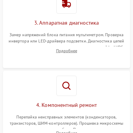
Поломка системы защиты
1000 ₽
Подробнее →
от перенапряжения
3. Аппаратная диагностика
Поломка системы защиты
1000 ₽
Подробнее →
от замыкания
Замер напряжений блока питания мультиметром. Проверка
инвертора или LED-драйвера подсветки. Диагностика цепей
питания скалера и тестирование сигналов на шлейфе LVDS
Подробнее
4. Компонентный ремонт
Перепайка неисправных элементов (конденсаторов,
транзисторов, ШИМ-контроллеров). Прошивка микросхемы
памяти при программных сбоях. При поломке подсветки —
Подробнее