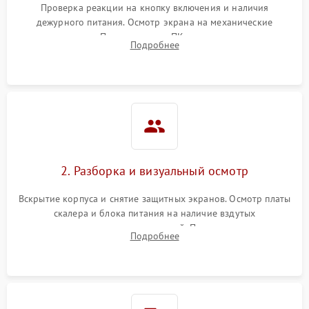
Проверка реакции на кнопку включения и наличия
дежурного питания. Осмотр экрана на механические
Неисправность системы
повреждения. Подключение к ПК для оценки вывода
защиты от короткого
1000 ₽
Подробнее →
Подробнее
изображения, работы подсветки и выявления артефактов на
замыкания
матрице.
Повреждение системы
1000 ₽
Подробнее →
защиты от перегрева
Неисправность системы
защиты от
1000 ₽
Подробнее →
перенапряжения
2. Разборка и визуальный осмотр
Неисправность системы
1000 ₽
Подробнее →
Вскрытие корпуса и снятие защитных экранов. Осмотр платы
защиты от замыкания
скалера и блока питания на наличие вздутых
конденсаторов, прогаров, окислений. Проверка надежности
Повреждение системы
Подробнее
1000 ₽
Подробнее →
контактов и целостности шлейфов матрицы.
защиты от перегрузок
Неисправность системы
1000 ₽
Подробнее →
защиты от перегрева