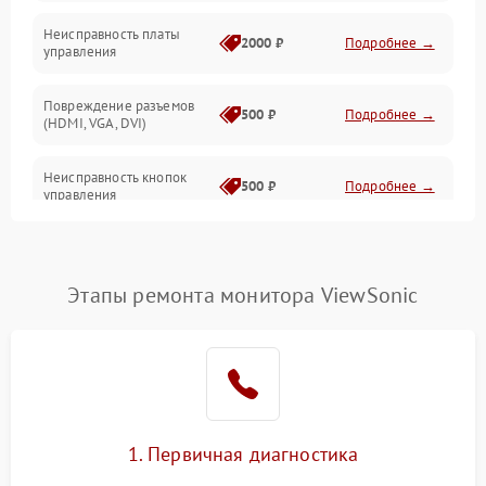
Неисправность платы
2000 ₽
Подробнее →
управления
Повреждение разъемов
500 ₽
Подробнее →
(HDMI, VGA, DVI)
Неисправность кнопок
500 ₽
Подробнее →
управления
Поломка инвертора
1500 ₽
Подробнее →
Этапы ремонта монитора ViewSonic
Повреждение кабеля
500 ₽
Подробнее →
питания
Неисправность системы
1000 ₽
Подробнее →
защиты от перегрузок
Поломка системы
1. Первичная диагностика
автоматического
1000 ₽
Подробнее →
отключения