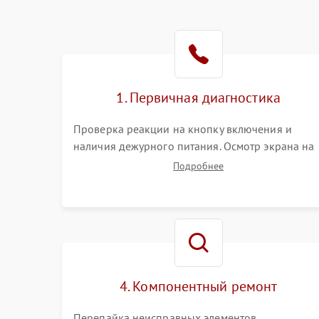
1. Первичная диагностика
Проверка реакции на кнопку включения и
наличия дежурного питания. Осмотр экрана на
механические повреждения. Подключение к П
Подробнее
для оценки вывода изображения, работы
подсветки и выявления артефактов на матрице.
4. Компонентный ремонт
Перепайка неисправных элементов