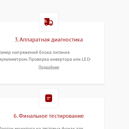
3. Аппаратная диагностика
Замер напряжений блока питания
мультиметром. Проверка инвертора или LED-
драйвера подсветки. Диагностика цепей
Подробнее
питания скалера и тестирование сигналов на
шлейфе LVDS
6. Финальное тестирование
Прогон монитора на тестовых фонах для