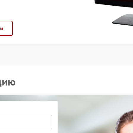
ны
цию