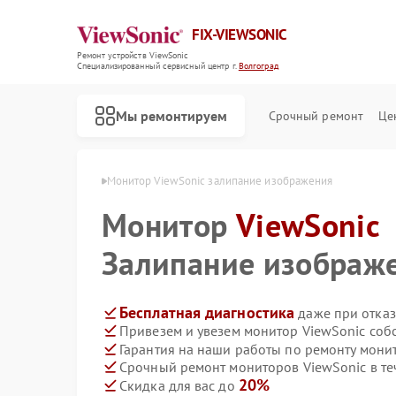
FIX-VIEWSONIC
Ремонт устройств ViewSonic
Специализированный cервисный центр г.
Волгоград
Мы ремонтируем
Срочный ремонт
Це
wSonic в Волгограде
Монитор ViewSonic залипание изображения
Монитор
ViewSonic
Залипание изображ
Бесплатная диагностика
даже при отказ
Привезем и увезем монитор ViewSonic соб
Гарантия на наши работы по ремонту мони
Срочный ремонт мониторов ViewSonic в те
20%
Скидка для вас до