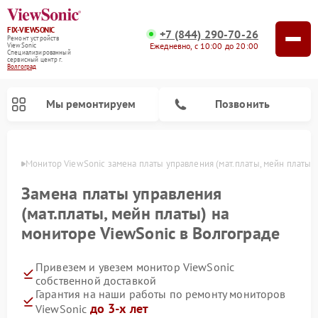
FIX-VIEWSONIC
+7 (844) 290-70-26
Ремонт устройств
Ежедневно, с 10:00 до 20:00
ViewSonic
Специализированный
cервисный центр г.
Волгоград
Мы ремонтируем
Позвонить
граде
Монитор ViewSonic замена платы управления (мат.платы, мейн платы)
Замена платы управления
(мат.платы, мейн платы) на
мониторе ViewSonic в Волгограде
Привезем и увезем монитор ViewSonic
собственной доставкой
Гарантия на наши работы по ремонту мониторов
до 3-х лет
ViewSonic