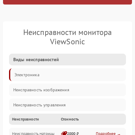
Неисправности монитора
ViewSonic
Виды неисправностей
Электроника
Неисправность изображения
Неисправность управления
Неисправности
Стоимость
Неисправность интерфейсов
Неисправность матрицы
2000 ₽
Подробнее →
Прочие неисправности