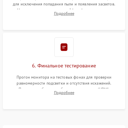
для исключения попадания пыли и появления засветов.
Надежное подключение шлейфов, фиксация плат и
Подробнее
аккуратное защелкивание пластикового корпуса монитора.
6. Финальное тестирование
Прогон монитора на тестовых фонах для проверки
равномерности подсветки и отсутствия искажений.
Проверка работоспособности всех портов (HDMI,
Подробнее
DisplayPort, VGA) и кнопок управления под нагрузкой в
течение пары часов.