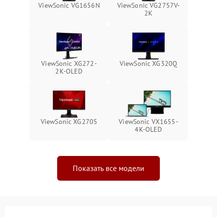
Повреждение системы
ViewSonic VG1656N
ViewSonic VG2757V-
1000 ₽
Подробнее →
защиты от перегрузок
2K
Неисправность системы
1000 ₽
Подробнее →
защиты от перегрева
ViewSonic XG272-
ViewSonic XG320Q
Поломка системы защиты
2K-OLED
1000 ₽
Подробнее →
от перенапряжения
Поломка системы защиты
1000 ₽
Подробнее →
от замыкания
ViewSonic XG2705
ViewSonic VX1655-
4K-OLED
Показать все модели