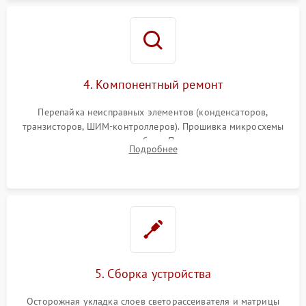
4. Компонентный ремонт
Перепайка неисправных элементов (конденсаторов,
транзисторов, ШИМ-контроллеров). Прошивка микросхемы
памяти при программных сбоях. При поломке подсветки —
Подробнее
разборка матрицы и замена выгоревших светодиодов.
5. Сборка устройства
Осторожная укладка слоев светорассеивателя и матрицы