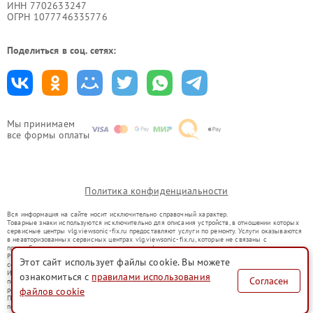
ИНН 7702633247
ОГРН 1077746335776
Поделиться в соц. сетях:
Мы принимаем
все формы оплаты
Политика конфиденциальности
Вся информация на сайте носит исключительно справочный характер.
Товарные знаки используются исключительно для описания устройств, в отношении которых
сервисные центры vlg.viewsonic-fix.ru предоставляют услуги по ремонту. Услуги оказываются
в неавторизованных сервисных центрах vlg.viewsonic-fix.ru, которые не связаны с
правообладателями товарных знаков или их официальными представителями.
Ремонт осуществляется для устройств, уже введенных в гражданский оборот в соответствии
Этот сайт использует файлы cookie. Вы можете
со статьей 1487 ГК РФ.
Использование товарных знаков не преследует цели индивидуализации услуг или введения
ознакомиться с
правилами использования
Согласен
потребителей в заблуждение, а служит для информирования о предоставляемых услугах по
ремонту техники указанных брендов.
файлов cookie
Представленная на сайте информация не является публичной офертой, определяемой
положениями Статьи 437(2) Гражданского кодекса РФ