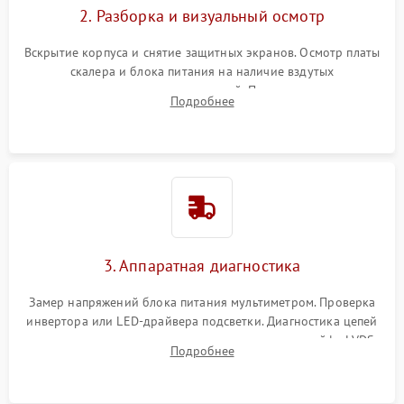
2. Разборка и визуальный осмотр
Вскрытие корпуса и снятие защитных экранов. Осмотр платы
скалера и блока питания на наличие вздутых
конденсаторов, прогаров, окислений. Проверка надежности
Подробнее
контактов и целостности шлейфов матрицы.
3. Аппаратная диагностика
Замер напряжений блока питания мультиметром. Проверка
инвертора или LED-драйвера подсветки. Диагностика цепей
питания скалера и тестирование сигналов на шлейфе LVDS
Подробнее