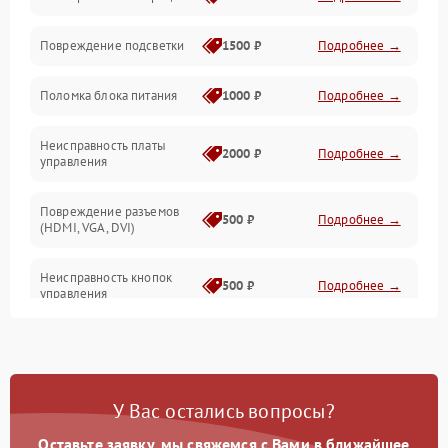
Повреждение подсветки
1500 ₽
Подробнее →
Неисправность звука
Поломка блока питания
1000 ₽
Подробнее →
Механические повреждения
Неисправность платы
2000 ₽
Подробнее →
управления
Повреждение разъемов
500 ₽
Подробнее →
(HDMI, VGA, DVI)
Неисправность кнопок
500 ₽
Подробнее →
управления
Поломка инвертора
1500 ₽
Подробнее →
Повреждение кабеля
500 ₽
Подробнее →
У Вас остались вопросы?
питания
Оставьте заявку, мы свяжемся с Вами в ближайшее