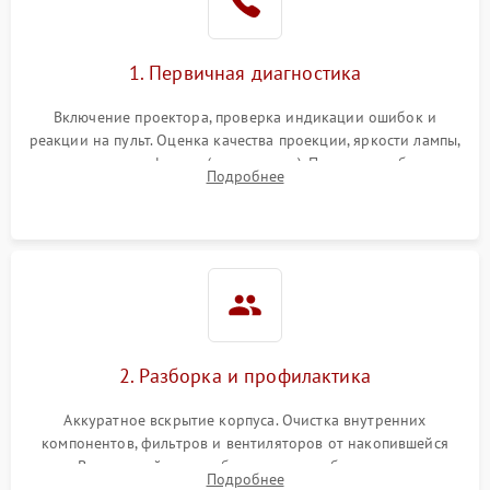
1. Первичная диагностика
Включение проектора, проверка индикации ошибок и
реакции на пульт. Оценка качества проекции, яркости лампы,
наличия артефактов (точки, пятна). Проверка работы
Подробнее
системы охлаждения по уровню шума вентиляторов.
2. Разборка и профилактика
Аккуратное вскрытие корпуса. Очистка внутренних
компонентов, фильтров и вентиляторов от накопившейся
пыли. Визуальный осмотр блока питания, балласта лампы и
Подробнее
материнской платы на наличие прогаров или вздутых