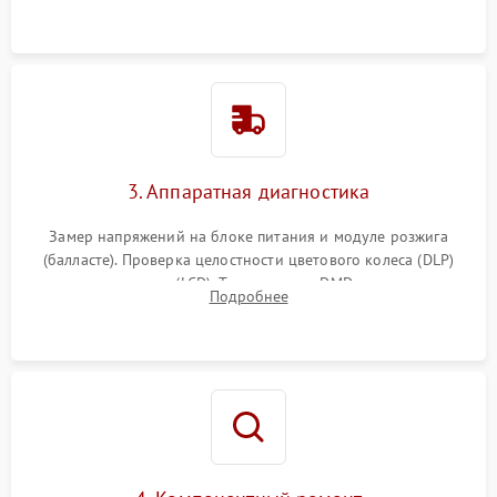
элементов.
3. Аппаратная диагностика
Замер напряжений на блоке питания и модуле розжига
(балласте). Проверка целостности цветового колеса (DLP)
или поляризаторов (LCD). Тестирование DMD-чипа, датчиков
Подробнее
температуры и оптопар с помощью мультиметра и
осциллографа.