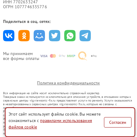
ИНН 7702633247
ОГРН 1077746335776
Поделиться в соц. сетях:
Мы принимаем
все формы оплаты
Политика конфиденциальности
Вся информация на сайте носит исключительно справочный характер.
Товарные знаки используются исключительно для описания устройств, в отношении которых
сервисные центры vlg.viewsonic-fix.ru предоставляют услуги по ремонту. Услуги оказываются
в неавторизованных сервисных центрах vlg.viewsonic-fix.ru, которые не связаны с
правообладателями товарных знаков или их официальными представителями.
Ремонт осуществляется для устройств, уже введенных в гражданский оборот в соответствии
Этот сайт использует файлы cookie. Вы можете
со статьей 1487 ГК РФ.
Использование товарных знаков не преследует цели индивидуализации услуг или введения
ознакомиться с
правилами использования
Согласен
потребителей в заблуждение, а служит для информирования о предоставляемых услугах по
ремонту техники указанных брендов.
файлов cookie
Представленная на сайте информация не является публичной офертой, определяемой
положениями Статьи 437(2) Гражданского кодекса РФ