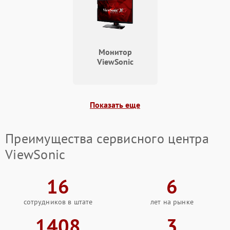
Не работает
автоматическая коррекция
3000 ₽
Подробнее →
трапеции (Keystone)
Монитор
Проблемы с
ViewSonic
масштабированием
3500 ₽
Подробнее →
изображения
Показать еще
Преимущества сервисного центра
ViewSonic
16
6
сотрудников в штате
лет на рынке
1408
3