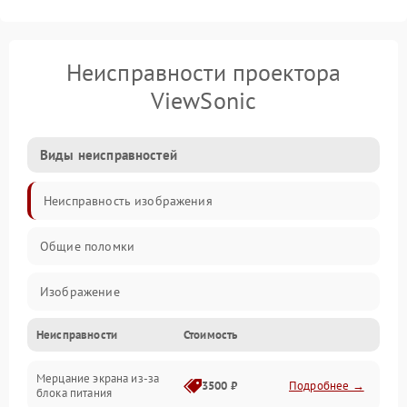
Неисправности проектора
ViewSonic
Виды неисправностей
Неисправность изображения
Общие поломки
Изображение
Неисправности
Стоимость
Лампа подсветки
Мерцание экрана из-за
Неисправность управления и интерфейсов
3500 ₽
Подробнее →
блока питания