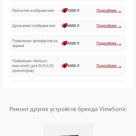
Прочие неисправности
Размытое изображение
3500 ₽
Подробнее →
Режим работы
Дрожание изображения
4000 ₽
Подробнее →
Неисправность звука
Появление артефактов на
4500 ₽
Подробнее →
экране
Появление «битых»
пикселей (для DLP/LED
5000 ₽
Подробнее →
проекторов)
Залипание изображения
4500 ₽
Подробнее →
(image retention)
Нестабильная яркость или
Ремонт других устройств бренда ViewSonic
4000 ₽
Подробнее →
контраст
Неравномерная подсветка
4500 ₽
Подробнее →
экрана