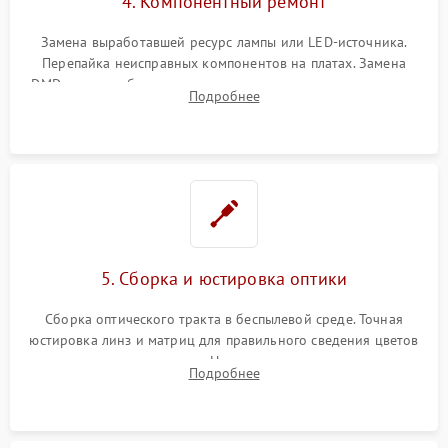
4. Компонентный ремонт
Замена выработавшей ресурс лампы или LED-источника.
Перепайка неисправных компонентов на платах. Замена
DMD-чипа при битых пикселях, установка нового цветового
Подробнее
колеса или восстановление сгоревших поляризационных
пленок.
5. Сборка и юстировка оптики
Сборка оптического тракта в беспылевой среде. Точная
юстировка линз и матриц для правильного сведения цветов
и устранения размытия. Надежное подключение всех
Подробнее
шлейфов, установка датчиков и закрытие корпуса
устройства.