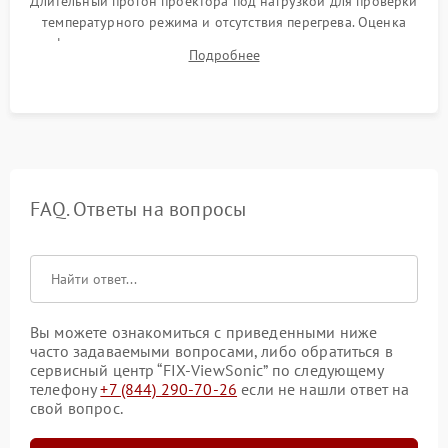
Длительный прогон проектора под нагрузкой для проверки
температурного режима и отсутствия перегрева. Оценка
фокуса, контрастности и цветопередачи на тестовых
Подробнее
таблицах. Проверка работы всех видеовходов и кнопок
управления.
FAQ. Ответы на вопросы
Вы можете ознакомиться с приведенными ниже
часто задаваемыми вопросами, либо обратиться в
сервисный центр “FIX-ViewSonic” по следующему
телефону
+7 (844) 290-70-26
если не нашли ответ на
свой вопрос.