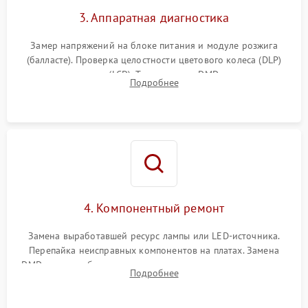
3. Аппаратная диагностика
Замер напряжений на блоке питания и модуле розжига
(балласте). Проверка целостности цветового колеса (DLP)
или поляризаторов (LCD). Тестирование DMD-чипа, датчиков
Подробнее
температуры и оптопар с помощью мультиметра и
осциллографа.
4. Компонентный ремонт
Замена выработавшей ресурс лампы или LED-источника.
Перепайка неисправных компонентов на платах. Замена
DMD-чипа при битых пикселях, установка нового цветового
Подробнее
колеса или восстановление сгоревших поляризационных
пленок.