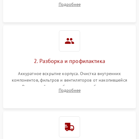
наличия артефактов (точки, пятна). Проверка работы
Подробнее
системы охлаждения по уровню шума вентиляторов.
2. Разборка и профилактика
Аккуратное вскрытие корпуса. Очистка внутренних
компонентов, фильтров и вентиляторов от накопившейся
пыли. Визуальный осмотр блока питания, балласта лампы и
Подробнее
материнской платы на наличие прогаров или вздутых
элементов.