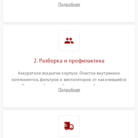
наличия артефактов (точки, пятна). Проверка работы
Подробнее
системы охлаждения по уровню шума вентиляторов.
2. Разборка и профилактика
Аккуратное вскрытие корпуса. Очистка внутренних
компонентов, фильтров и вентиляторов от накопившейся
пыли. Визуальный осмотр блока питания, балласта лампы и
Подробнее
материнской платы на наличие прогаров или вздутых
элементов.