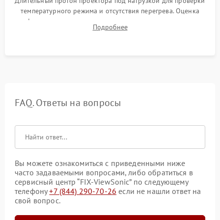
Длительный прогон проектора под нагрузкой для проверки
температурного режима и отсутствия перегрева. Оценка
фокуса, контрастности и цветопередачи на тестовых
Подробнее
таблицах. Проверка работы всех видеовходов и кнопок
управления.
FAQ. Ответы на вопросы
Вы можете ознакомиться с приведенными ниже
часто задаваемыми вопросами, либо обратиться в
сервисный центр “FIX-ViewSonic” по следующему
телефону
+7 (844) 290-70-26
если не нашли ответ на
свой вопрос.