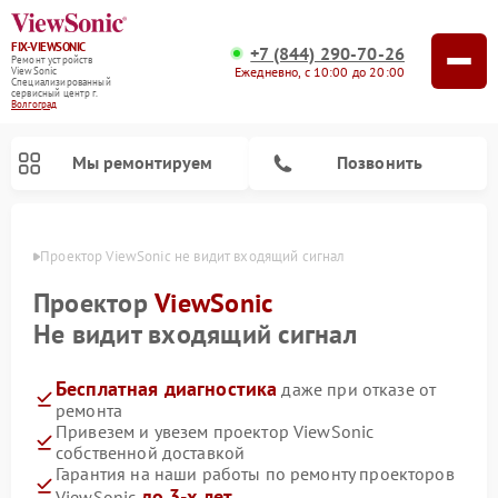
FIX-VIEWSONIC
+7 (844) 290-70-26
Ремонт устройств
Ежедневно, с 10:00 до 20:00
ViewSonic
Специализированный
cервисный центр г.
Волгоград
Мы ремонтируем
Позвонить
граде
Проектор ViewSonic не видит входящий сигнал
Проектор
ViewSonic
Не видит входящий сигнал
Бесплатная диагностика
даже при отказе от
ремонта
Привезем и увезем проектор ViewSonic
собственной доставкой
Гарантия на наши работы по ремонту проекторов
до 3-х лет
ViewSonic