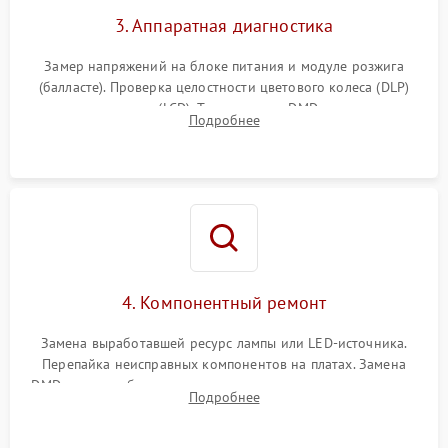
3. Аппаратная диагностика
Замер напряжений на блоке питания и модуле розжига
(балласте). Проверка целостности цветового колеса (DLP)
или поляризаторов (LCD). Тестирование DMD-чипа, датчиков
Подробнее
температуры и оптопар с помощью мультиметра и
осциллографа.
4. Компонентный ремонт
Замена выработавшей ресурс лампы или LED-источника.
Перепайка неисправных компонентов на платах. Замена
DMD-чипа при битых пикселях, установка нового цветового
Подробнее
колеса или восстановление сгоревших поляризационных
пленок.