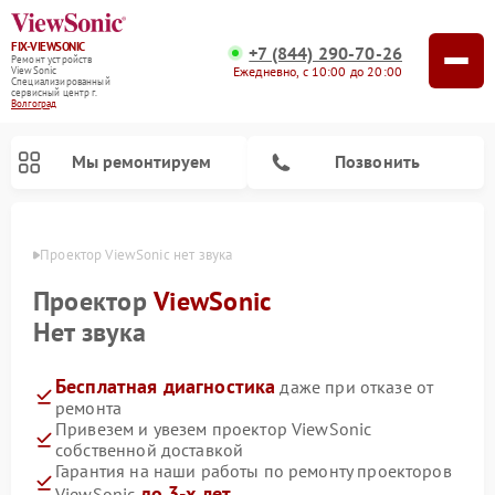
FIX-VIEWSONIC
+7 (844) 290-70-26
Ремонт устройств
Ежедневно, с 10:00 до 20:00
ViewSonic
Специализированный
cервисный центр г.
Волгоград
Мы ремонтируем
Позвонить
граде
Проектор ViewSonic нет звука
Проектор
ViewSonic
Нет звука
Бесплатная диагностика
даже при отказе от
ремонта
Привезем и увезем проектор ViewSonic
собственной доставкой
Гарантия на наши работы по ремонту проекторов
до 3-х лет
ViewSonic