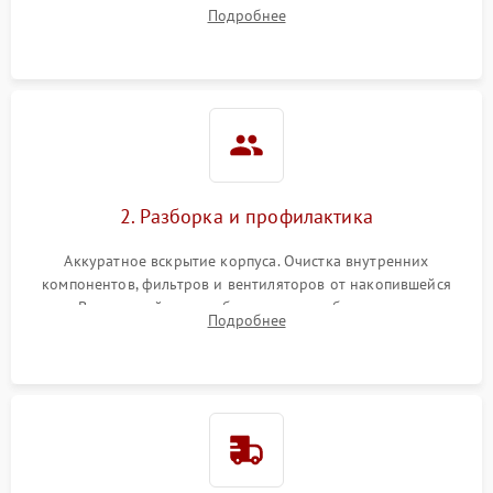
наличия артефактов (точки, пятна). Проверка работы
Подробнее
системы охлаждения по уровню шума вентиляторов.
2. Разборка и профилактика
Аккуратное вскрытие корпуса. Очистка внутренних
компонентов, фильтров и вентиляторов от накопившейся
пыли. Визуальный осмотр блока питания, балласта лампы и
Подробнее
материнской платы на наличие прогаров или вздутых
элементов.