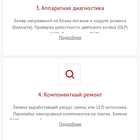
3. Аппаратная диагностика
Замер напряжений на блоке питания и модуле розжига
(балласте). Проверка целостности цветового колеса (DLP)
или поляризаторов (LCD). Тестирование DMD-чипа, датчиков
Подробнее
температуры и оптопар с помощью мультиметра и
осциллографа.
4. Компонентный ремонт
Замена выработавшей ресурс лампы или LED-источника.
Перепайка неисправных компонентов на платах. Замена
DMD-чипа при битых пикселях, установка нового цветового
Подробнее
колеса или восстановление сгоревших поляризационных
пленок.