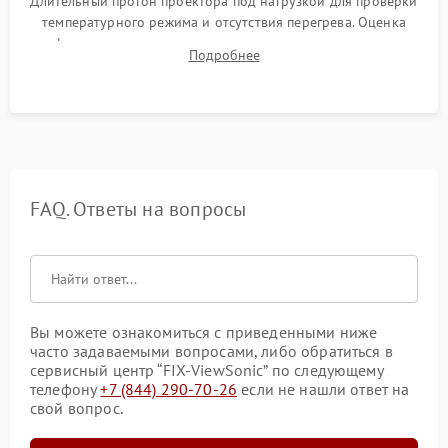
Длительный прогон проектора под нагрузкой для проверки
температурного режима и отсутствия перегрева. Оценка
фокуса, контрастности и цветопередачи на тестовых
Подробнее
таблицах. Проверка работы всех видеовходов и кнопок
управления.
FAQ. Ответы на вопросы
Вы можете ознакомиться с приведенными ниже
часто задаваемыми вопросами, либо обратиться в
сервисный центр “FIX-ViewSonic” по следующему
телефону
+7 (844) 290-70-26
если не нашли ответ на
свой вопрос.