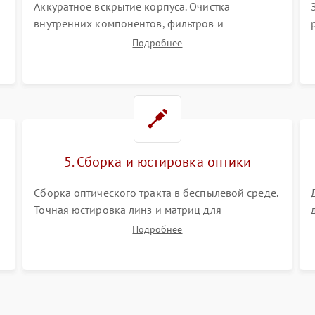
Аккуратное вскрытие корпуса. Очистка
внутренних компонентов, фильтров и
вентиляторов от накопившейся пыли.
Подробнее
Визуальный осмотр блока питания, балласта
лампы и материнской платы на наличие
прогаров или вздутых элементов.
5. Сборка и юстировка оптики
Сборка оптического тракта в беспылевой среде.
Точная юстировка линз и матриц для
правильного сведения цветов и устранения
Подробнее
размытия. Надежное подключение всех
шлейфов, установка датчиков и закрытие
корпуса устройства.