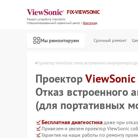
FIX-VIEWSONIC
Ремонт устройств ViewSonic
Специализированный cервисный центр г.
Волгоград
Мы ремонтируем
Срочный ремонт
Це
wSonic в Волгограде
Проектор ViewSonic отказ встроенного аккумулятора (д
Проектор
ViewSonic
Отказ встроенного 
(для портативных м
Бесплатная диагностика
даже при отказ
Привезем и увезем проектор ViewSonic со
Гарантия на наши работы по ремонту прое