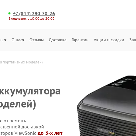
+7 (844) 290-70-26
Ежедневно, с 10:00 до 20:00
ны
О нас
Отзывы
Доставка
Гарантии
Акции и скидки
Зая
ля портативных моделей)
аккумулятора
оделей)
е от ремонта
бственной доставкой
до 3-х лет
кторов ViewSonic