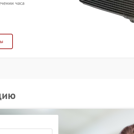
ечении часа
ны
цию