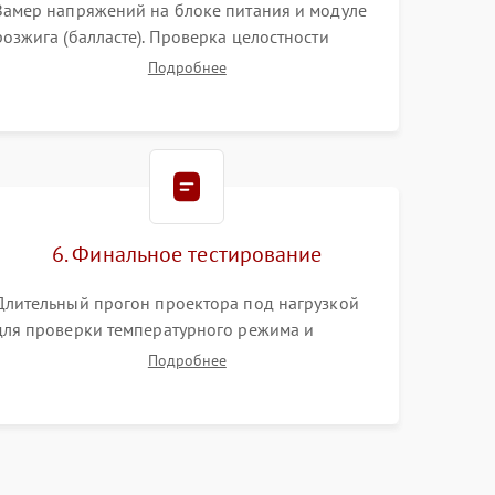
Замер напряжений на блоке питания и модуле
розжига (балласте). Проверка целостности
цветового колеса (DLP) или поляризаторов (LCD).
Подробнее
Тестирование DMD-чипа, датчиков температуры
и оптопар с помощью мультиметра и
осциллографа.
6. Финальное тестирование
Длительный прогон проектора под нагрузкой
для проверки температурного режима и
отсутствия перегрева. Оценка фокуса,
Подробнее
контрастности и цветопередачи на тестовых
таблицах. Проверка работы всех видеовходов и
кнопок управления.