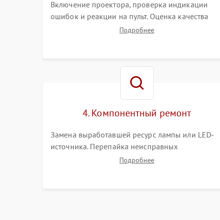
Включение проектора, проверка индикации
ошибок и реакции на пульт. Оценка качества
проекции, яркости лампы, наличия артефактов
Подробнее
(точки, пятна). Проверка работы системы
охлаждения по уровню шума вентиляторов.
4. Компонентный ремонт
Замена выработавшей ресурс лампы или LED-
источника. Перепайка неисправных
компонентов на платах. Замена DMD-чипа при
Подробнее
битых пикселях, установка нового цветового
колеса или восстановление сгоревших
поляризационных пленок.