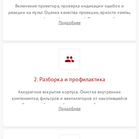
Включение проектора, проверка индикации ошибок и
реакции на пульт. Оценка качества проекции, яркости лампы,
наличия артефактов (точки, пятна). Проверка работы
Подробнее
системы охлаждения по уровню шума вентиляторов.
2. Разборка и профилактика
Аккуратное вскрытие корпуса. Очистка внутренних
компонентов, фильтров и вентиляторов от накопившейся
пыли. Визуальный осмотр блока питания, балласта лампы и
Подробнее
материнской платы на наличие прогаров или вздутых
элементов.