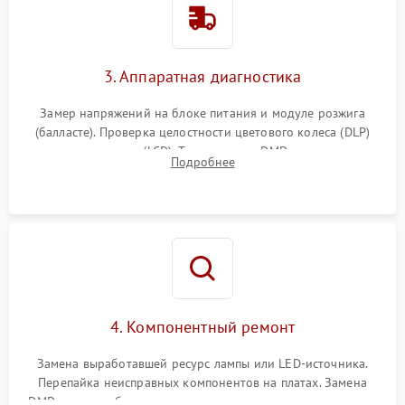
3. Аппаратная диагностика
Замер напряжений на блоке питания и модуле розжига
(балласте). Проверка целостности цветового колеса (DLP)
или поляризаторов (LCD). Тестирование DMD-чипа, датчиков
Подробнее
температуры и оптопар с помощью мультиметра и
осциллографа.
4. Компонентный ремонт
Замена выработавшей ресурс лампы или LED-источника.
Перепайка неисправных компонентов на платах. Замена
DMD-чипа при битых пикселях, установка нового цветового