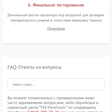
6. Финальное тестирование
Длительный прогон проектора под нагрузкой для проверки
температурного режима и отсутствия перегрева. Оценка
фокуса, контрастности и цветопередачи на тестовых
Подробнее
таблицах. Проверка работы всех видеовходов и кнопок
управления.
FAQ. Ответы на вопросы
Вы можете ознакомиться с приведенными ниже
часто задаваемыми вопросами, либо обратиться в
сервисный центр “FIX-ViewSonic” по следующему
телефону
+7 (844) 290-70-26
если не нашли ответ на