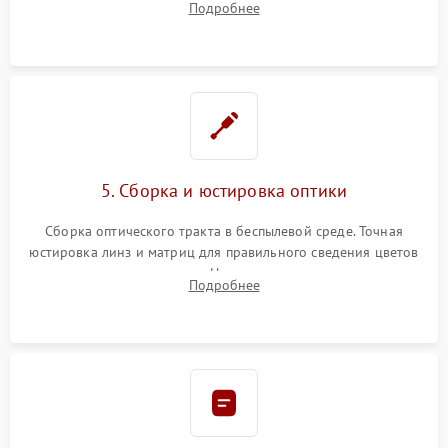
Подробнее
колеса или восстановление сгоревших поляризационных
пленок.
5. Сборка и юстировка оптики
Сборка оптического тракта в беспылевой среде. Точная
юстировка линз и матриц для правильного сведения цветов
и устранения размытия. Надежное подключение всех
Подробнее
шлейфов, установка датчиков и закрытие корпуса
устройства.