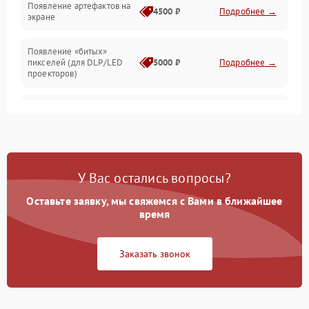
Появление артефактов на
4500 ₽
Подробнее →
экране
Появление «битых»
пикселей (для DLP/LED
5000 ₽
Подробнее →
проекторов)
Залипание изображения
4500 ₽
Подробнее →
(image retention)
Нестабильная яркость или
4000 ₽
Подробнее →
контраст
У Вас остались вопросы?
Неравномерная подсветка
Оставьте заявку, мы свяжемся с Вами в ближайшее
4500 ₽
Подробнее →
экрана
время
Не работает
Заказать звонок
автоматическая коррекция
3000 ₽
Подробнее →
трапеции (Keystone)
Проблемы с