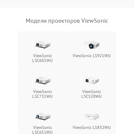
масштабированием
3500 ₽
Подробнее →
изображения
Модели проекторов ViewSonic
ViewSonic
ViewSonic LS921WU
LSC601WU
ViewSonic
ViewSonic
LSC731WU
LSC520WU
ViewSonic
ViewSonic LS832WU
LSC651WU