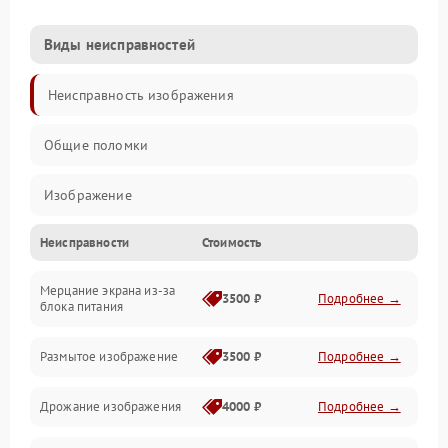
Виды неисправностей
Неисправность изображения
Общие поломки
Изображение
Неисправности
Стоимость
Лампа подсветки
Мерцание экрана из-за
Неисправность управления и интерфейсов
3500 ₽
Подробнее →
блока питания
Прочие неисправности
Размытое изображение
3500 ₽
Подробнее →
Режим работы
Дрожание изображения
4000 ₽
Подробнее →
Неисправность звука