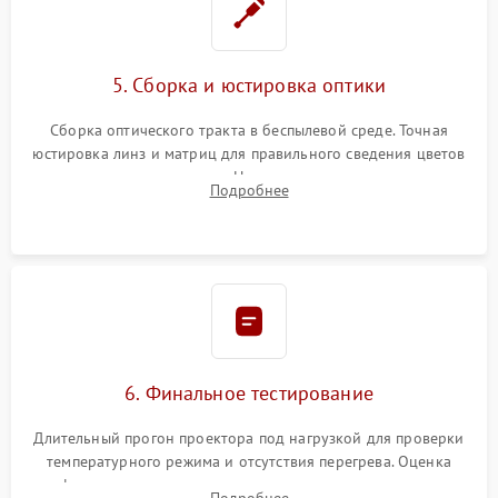
5. Сборка и юстировка оптики
Сборка оптического тракта в беспылевой среде. Точная
юстировка линз и матриц для правильного сведения цветов
и устранения размытия. Надежное подключение всех
Подробнее
шлейфов, установка датчиков и закрытие корпуса
устройства.
6. Финальное тестирование
Длительный прогон проектора под нагрузкой для проверки
температурного режима и отсутствия перегрева. Оценка
фокуса, контрастности и цветопередачи на тестовых
Подробнее