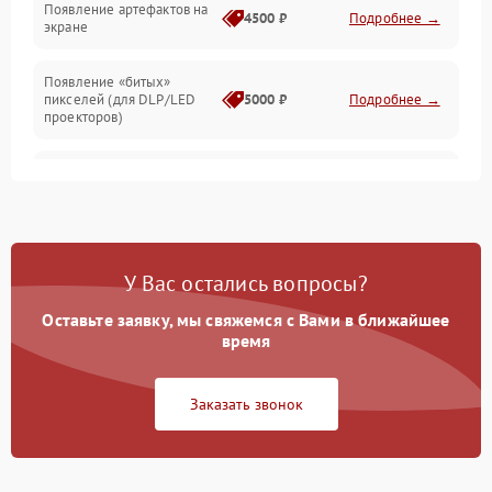
Появление артефактов на
4500 ₽
Подробнее →
экране
Появление «битых»
пикселей (для DLP/LED
5000 ₽
Подробнее →
проекторов)
Залипание изображения
4500 ₽
Подробнее →
(image retention)
Нестабильная яркость или
4000 ₽
Подробнее →
контраст
У Вас остались вопросы?
Неравномерная подсветка
Оставьте заявку, мы свяжемся с Вами в ближайшее
4500 ₽
Подробнее →
экрана
время
Не работает
Заказать звонок
автоматическая коррекция
3000 ₽
Подробнее →
трапеции (Keystone)
Проблемы с