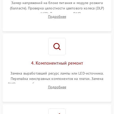
Замер напряжений на блоке питания и модуле розжига
(балласте). Проверка целостности цветового колеса (DLP)
или поляризаторов (LCD). Тестирование DMD-чипа, датчиков
Подробнее
температуры и оптопар с помощью мультиметра и
осциллографа.
4. Компонентный ремонт
Замена выработавшей ресурс лампы или LED-источника.
Перепайка неисправных компонентов на платах. Замена
DMD-чипа при битых пикселях, установка нового цветового
Подробнее
колеса или восстановление сгоревших поляризационных
пленок.