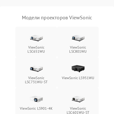
масштабированием
3500 ₽
Подробнее →
изображения
Модели проекторов ViewSonic
ViewSonic
ViewSonic
LSC651WU
LSC801WU
ViewSonic
ViewSonic LS951WU
LSC731WU-ST
ViewSonic LS901-4K
ViewSonic
LSC601WU-ST