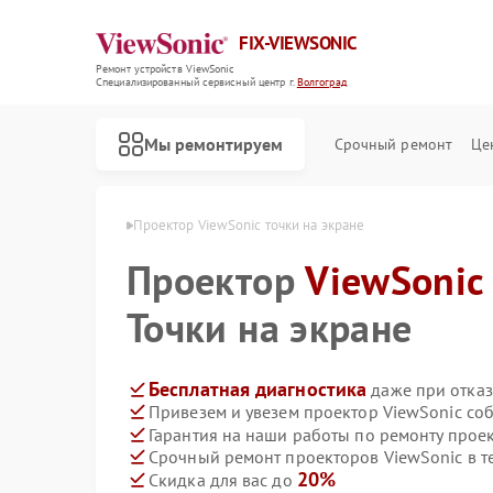
FIX-VIEWSONIC
Ремонт устройств ViewSonic
Специализированный cервисный центр г.
Волгоград
Мы ремонтируем
Срочный ремонт
Це
wSonic в Волгограде
Проектор ViewSonic точки на экране
Проектор
ViewSonic
Точки на экране
Бесплатная диагностика
даже при отказ
Привезем и увезем проектор ViewSonic со
Гарантия на наши работы по ремонту прое
Срочный ремонт проекторов ViewSonic в т
20%
Скидка для вас до