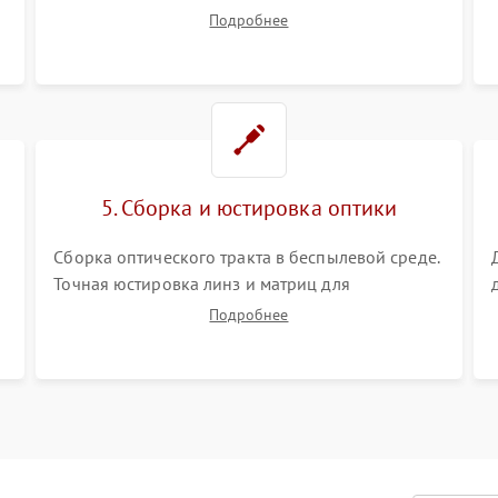
вентиляторов от накопившейся пыли.
Подробнее
Визуальный осмотр блока питания, балласта
лампы и материнской платы на наличие
прогаров или вздутых элементов.
5. Сборка и юстировка оптики
Сборка оптического тракта в беспылевой среде.
Точная юстировка линз и матриц для
правильного сведения цветов и устранения
Подробнее
размытия. Надежное подключение всех
шлейфов, установка датчиков и закрытие
корпуса устройства.