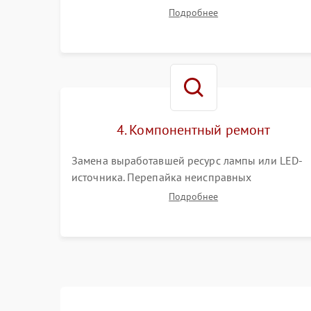
проекции, яркости лампы, наличия артефактов
Подробнее
(точки, пятна). Проверка работы системы
охлаждения по уровню шума вентиляторов.
4. Компонентный ремонт
Замена выработавшей ресурс лампы или LED-
источника. Перепайка неисправных
компонентов на платах. Замена DMD-чипа при
Подробнее
битых пикселях, установка нового цветового
колеса или восстановление сгоревших
поляризационных пленок.