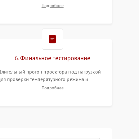
цветового колеса (DLP) или поляризаторов (LCD).
Подробнее
Тестирование DMD-чипа, датчиков температуры
и оптопар с помощью мультиметра и
осциллографа.
6. Финальное тестирование
Длительный прогон проектора под нагрузкой
для проверки температурного режима и
отсутствия перегрева. Оценка фокуса,
Подробнее
контрастности и цветопередачи на тестовых
таблицах. Проверка работы всех видеовходов и
кнопок управления.