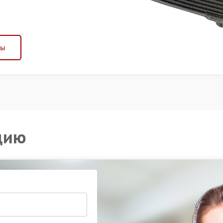
ны
цию