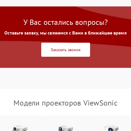
80 мин
1 год
контраст
Неравномерная подсветка экрана
85 мин
1 год
У Вас остались вопросы?
Оставьте заявку, мы свяжемся с Вами в ближайшее время
Не работает автоматическая
80 мин
1 год
коррекция трапеции (Keystone)
Заказать звонок
Проблемы с масштабированием
80 мин
1 год
изображения
Модели проекторов ViewSonic