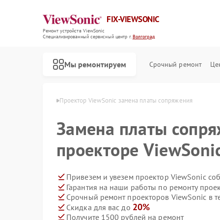
FIX-VIEWSONIC
Ремонт устройств ViewSonic
Специализированный cервисный центр г.
Волгоград
Мы ремонтируем
Срочный ремонт
Це
wSonic в Волгограде
Проектор ViewSonic замена платы сопряжения
Замена платы сопря
проекторе ViewSonic
Привезем и увезем проектор ViewSonic со
Гарантия на наши работы по ремонту прое
Срочный ремонт проекторов ViewSonic в т
20%
Скидка для вас до
Получите 1500 рублей на ремонт