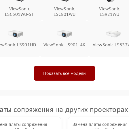
ViewSonic
ViewSonic
ViewSonic
LSC601WU-ST
LSC801WU
LS921WU
ewSonic LS901HD
ViewSonic LS901-4K
ViewSonic LS83
Показать все модели
аты сопряжения на других проекторах
ена платы сопряжения
Замена платы сопряжения