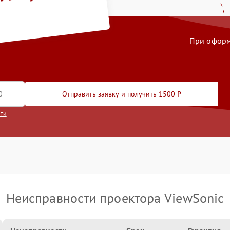
й на ремонт
При оформл
Отправить заявку и получить 1500 ₽
сти
Неисправности проектора ViewSonic