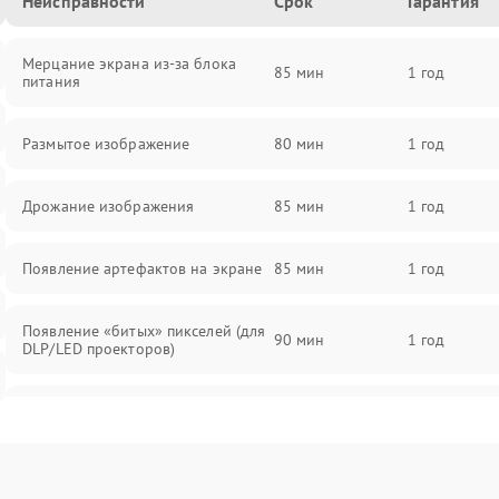
Неисправности
Срок
Гарантия
Мерцание экрана из-за блока
85 мин
1 год
питания
Размытое изображение
80 мин
1 год
Дрожание изображения
85 мин
1 год
Появление артефактов на экране
85 мин
1 год
Появление «битых» пикселей (для
90 мин
1 год
DLP/LED проекторов)
Залипание изображения (image
85 мин
1 год
retention)
Нестабильная яркость или