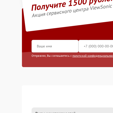
Получите 1500 рубле
Акция сервисного центра ViewSonic
Отправляя, Вы соглашаетесь с
политикой конфиденциально