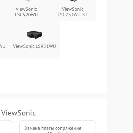
ViewSonic
ViewSonic
LSC520WU
LSC731WU-ST
2WU
ViewSonic LS951WU
 ViewSonic
Замена платы сопряжения