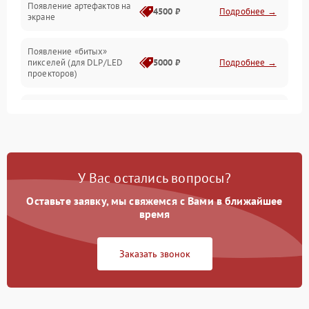
Появление артефактов на
4500 ₽
Подробнее →
экране
Появление «битых»
пикселей (для DLP/LED
5000 ₽
Подробнее →
проекторов)
Залипание изображения
4500 ₽
Подробнее →
(image retention)
Нестабильная яркость или
4000 ₽
Подробнее →
контраст
У Вас остались вопросы?
Неравномерная подсветка
Оставьте заявку, мы свяжемся с Вами в ближайшее
4500 ₽
Подробнее →
экрана
время
Не работает
Заказать звонок
автоматическая коррекция
3000 ₽
Подробнее →
трапеции (Keystone)
Проблемы с