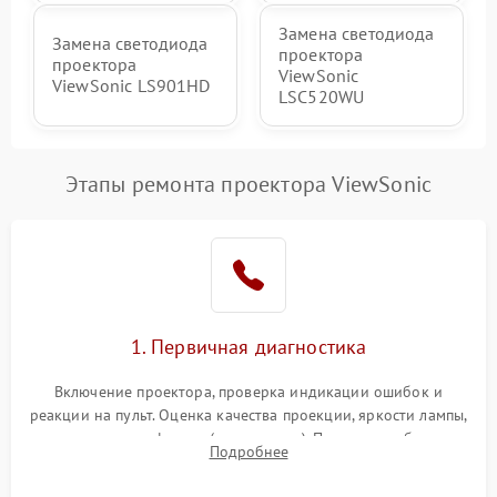
Замена светодиода
Замена светодиода
проектора
проектора
ViewSonic
ViewSonic LS901HD
LSC520WU
Этапы ремонта проектора ViewSonic
1. Первичная диагностика
Включение проектора, проверка индикации ошибок и
реакции на пульт. Оценка качества проекции, яркости лампы,
наличия артефактов (точки, пятна). Проверка работы
Подробнее
системы охлаждения по уровню шума вентиляторов.