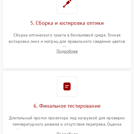
5. Сборка и юстировка оптики
Сборка оптического тракта в беспылевой среде. Точная
юстировка линз и матриц для правильного сведения цветов
и устранения размытия. Надежное подключение всех
Подробнее
шлейфов, установка датчиков и закрытие корпуса
устройства.
6. Финальное тестирование
Длительный прогон проектора под нагрузкой для проверки
температурного режима и отсутствия перегрева. Оценка
фокуса, контрастности и цветопередачи на тестовых
Подробнее