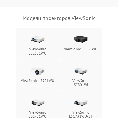
масштабированием
3500 ₽
Подробнее →
изображения
Модели проекторов ViewSonic
ViewSonic
ViewSonic LS951WU
LSC651WU
ViewSonic LS921WU
ViewSonic
LSC801WU
ViewSonic
ViewSonic
LSC731WU
LSC731WU-ST