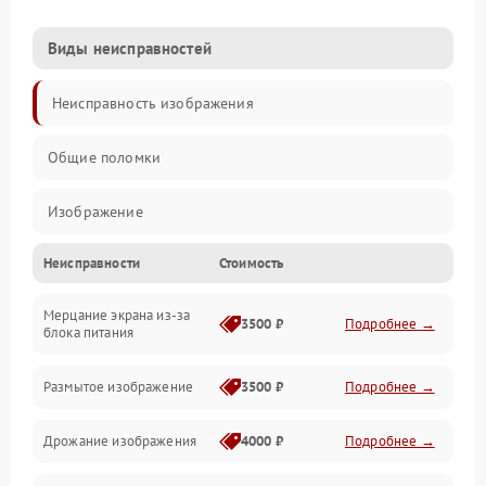
Виды неисправностей
Неисправность изображения
Общие поломки
Изображение
Неисправности
Стоимость
Лампа подсветки
Мерцание экрана из-за
Неисправность управления и интерфейсов
3500 ₽
Подробнее →
блока питания
Прочие неисправности
Размытое изображение
3500 ₽
Подробнее →
Режим работы
Дрожание изображения
4000 ₽
Подробнее →
Неисправность звука