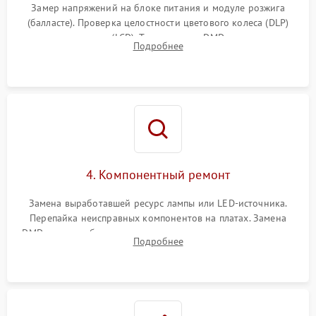
Замер напряжений на блоке питания и модуле розжига
(балласте). Проверка целостности цветового колеса (DLP)
или поляризаторов (LCD). Тестирование DMD-чипа, датчиков
Подробнее
температуры и оптопар с помощью мультиметра и
осциллографа.
4. Компонентный ремонт
Замена выработавшей ресурс лампы или LED-источника.
Перепайка неисправных компонентов на платах. Замена
DMD-чипа при битых пикселях, установка нового цветового
Подробнее
колеса или восстановление сгоревших поляризационных
пленок.